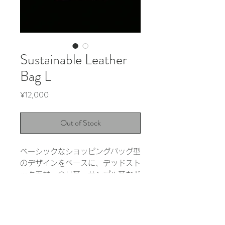
Sustainable Leather
Bag L
Price
¥12,000
Out of Stock
ベーシックなショッピングバッグ型
のデザインをベースに、デッドスト
ック素材、余り革、サンプル革など
の余剰素材を活用して作成しまし
た。