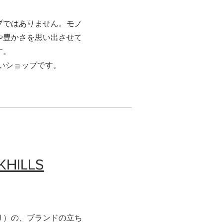
プではありません。モノ
や豊かさを思い出させて
す。
扱いショップです。
HILLS
り）の、ブランドの立ち