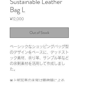
Sustainable Leather
Bag L
Price
¥12,000
Out of Stock
ベーシックなショッピングバッグ型
のデザインをベースに、デッドスト
ック素材、余り革、サンプル革など
の余剰素材を活用して作成しまし
た。
※上部写真の末尾は顕微鏡による
1000倍の拡大写真です。実際の色
と大きく異なる場合があります。
INFORMATION