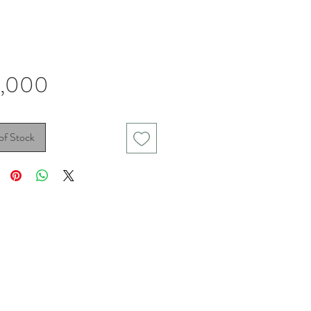
Price
2,000
of Stock