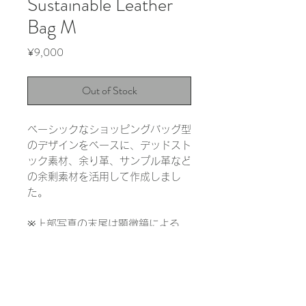
Sustainable Leather
Bag M
Price
¥9,000
Out of Stock
ベーシックなショッピングバッグ型
のデザインをベースに、デッドスト
ック素材、余り革、サンプル革など
の余剰素材を活用して作成しまし
た。
※上部写真の末尾は顕微鏡による
1000倍の拡大写真です。実際の色
と大きく異なる場合があります。
INFORMATION