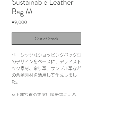
Sustainable Leather
Bag M
Price
¥9,000
Out of Stock
ベーシックなショッピングバッグ型
のデザインをベースに、デッドスト
ック素材、余り革、サンプル革など
の余剰素材を活用して作成しまし
た。
※上部写真の末尾は顕微鏡による
1000倍の拡大写真です。実際の色
と大きく異なる場合があります。
INFORMATION