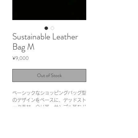
Sustainable Leather
Bag M
Price
¥9,000
Out of Stock
ベーシックなショッピングバッグ型
のデザインをベースに、デッドスト
ック素材、余り革、サンプル革など
の余剰素材を活用して作成しまし
た。