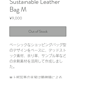
Sustainable Leather
Bag M
Price
¥9,000
Out of Stock
ベーシックなショッピングバッグ型
のデザインをベースに、デッドスト
ック素材、余り革、サンプル革など
の余剰素材を活用して作成しまし
た。
※上部写真の末尾は顕微鏡による
1000倍の拡大写真です。実際の色
と大きく異なる場合があります。
INFORMATION