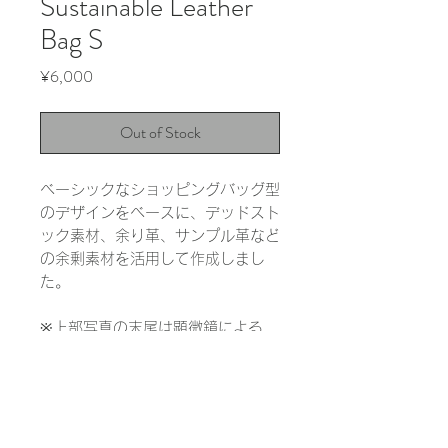
Sustainable Leather
Bag S
Price
¥6,000
Out of Stock
ベーシックなショッピングバッグ型
のデザインをベースに、デッドスト
ック素材、余り革、サンプル革など
の余剰素材を活用して作成しまし
た。
※上部写真の末尾は顕微鏡による
1000倍の拡大写真です。実際の色
と大きく異なる場合があります。
INFORMATION