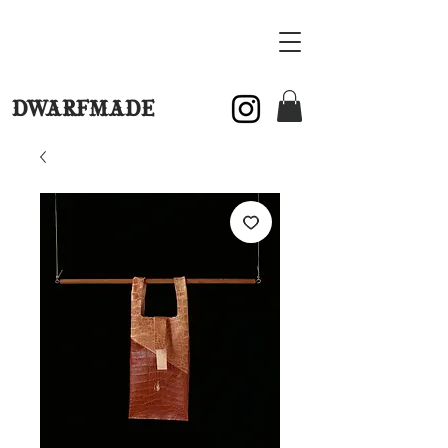
DWARFMADE